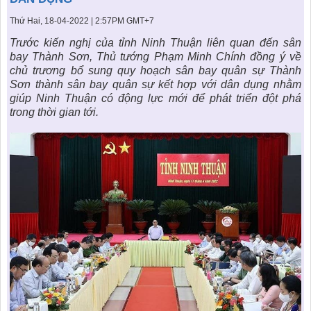
KHU ĐÔ THỊ BIỂN
THÀNH ĐÔNG VỚI XÃ HÔI
BẮC
LIÊN HỆ
TIN TỨC CÔNG TY
Thứ Hai, 18-04-2022 | 2:57PM GMT+7
THƯ VIỆN PHÁP LUẬT
Trước kiến nghị của tỉnh Ninh Thuận liên quan đến sân
TIN TỨC TỔNG HỢP
LIÊN HỆ & GIẢI ĐÁP
bay Thành Sơn, Thủ tướng Phạm Minh Chính đồng ý về
chủ trương bổ sung
quy hoạch sân bay quân sự Thành
KIẾN TRÚC & PHONG THUỶ
Sơn
thành sân bay quân sự kết hợp với dân dụng nhằm
giúp Ninh Thuận có động lực mới để phát triển đột phá
trong thời gian tới.