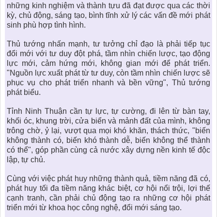
những kinh nghiệm và thành tựu đã đạt được qua các thời
kỳ, chủ động, sáng tạo, bình tĩnh xử lý các vấn đề mới phát
sinh phù hợp tình hình.
Thủ tướng nhấn mạnh, tư tưởng chỉ đạo là phải tiếp tục
đổi mới với tư duy đột phá, tầm nhìn chiến lược, tạo động
lực mới, cảm hứng mới, không gian mới để phát triển.
"Nguồn lực xuất phát từ tư duy, còn tầm nhìn chiến lược sẽ
phục vụ cho phát triển nhanh và bền vững", Thủ tướng
phát biểu.
Tỉnh Ninh Thuận
cần tự lực, tự cường, đi lên từ bàn tay,
khối óc, khung trời, cửa biển và mảnh đất của mình, không
trông chờ, ỷ lại, vượt qua mọi khó khăn, thách thức, "biến
không thành có, biến khó thành dễ, biến không thể thành
có thể", góp phần cùng cả nước xây dựng nền kinh tế độc
lập, tự chủ.
Cùng với việc phát huy những thành quả, tiềm năng đã có,
phát huy tối đa tiềm năng khác biệt, cơ hội nổi trội, lợi thế
cạnh tranh, cần phải chủ động tạo ra những cơ hội phát
triển mới từ khoa học công nghệ, đổi mới sáng tạo.