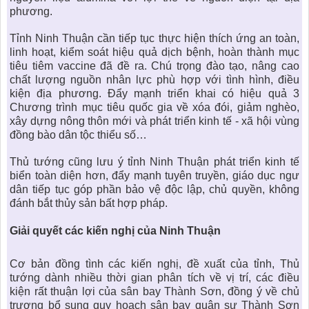
phương.
Tỉnh
Ninh Thuận
cần tiếp tục thực hiện thích ứng an toàn,
linh hoạt, kiểm soát hiệu quả dịch bệnh, hoàn thành mục
tiêu tiêm vaccine đã đề ra. Chú trọng đào tạo, nâng cao
chất lượng nguồn nhân lực phù hợp với tình hình, điều
kiện địa phương. Đẩy mạnh triển khai có hiệu quả 3
Chương trình mục tiêu quốc gia về xóa đói, giảm nghèo,
xây dựng nông thôn mới và phát triển kinh tế - xã hội vùng
đồng bào dân tộc thiểu số…
Thủ tướng cũng lưu ý tỉnh Ninh Thuận phát triển kinh tế
biển toàn diện hơn, đẩy mạnh tuyên truyền, giáo dục ngư
dân tiếp tục góp phần bảo vệ độc lập, chủ quyền, không
đánh bắt thủy sản bất hợp pháp.
Giải quyết các kiến nghị của Ninh Thuận
Cơ bản đồng tình các kiến nghị, đề xuất của tỉnh, Thủ
tướng dành nhiều thời gian phân tích về vị trí, các điều
kiện rất thuận lợi của sân bay Thành Sơn, đồng ý về chủ
trương bổ sung
quy hoạch sân bay quân sự Thành Sơn