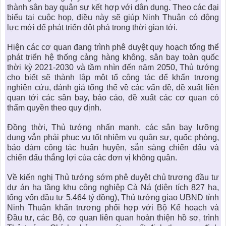
thành sân bay quân sự kết hợp với dân dụng
. Theo các đại
biểu tại cuộc họp, điều này sẽ giúp Ninh Thuận có động
lực mới để phát triển đột phá trong thời gian tới.
Hiện các cơ quan đang trình phê duyệt quy hoạch tổng thể
phát triển hệ thống cảng hàng không, sân bay toàn quốc
thời kỳ 2021-2030 và tầm nhìn đến năm 2050, Thủ tướng
cho biết sẽ thành lập một tổ công tác để khẩn trương
nghiên cứu, đánh giá tổng thể về các vấn đề, đề xuất liên
quan tới các sân bay, báo cáo, đề xuất các cơ quan có
thẩm quyền theo quy định.
Đồng thời, Thủ tướng nhấn mạnh, các sân bay lưỡng
dụng vẫn phải phục vụ tốt nhiệm vụ quân sự, quốc phòng,
bảo đảm công tác huấn huyện, sẵn sàng chiến đấu và
chiến đấu thắng lợi của các đơn vị không quân.
Về kiến nghị Thủ tướng sớm phê duyệt chủ trương đầu tư
dự án hạ tầng khu công nghiệp Cà Ná (diện tích 827 ha,
tổng vốn đầu tư 5.464 tỷ đồng), Thủ tướng giao UBND tỉnh
Ninh Thuận khẩn trương phối hợp với Bộ Kế hoạch và
Đầu tư, các Bộ, cơ quan liên quan hoàn thiện hồ sơ, trình