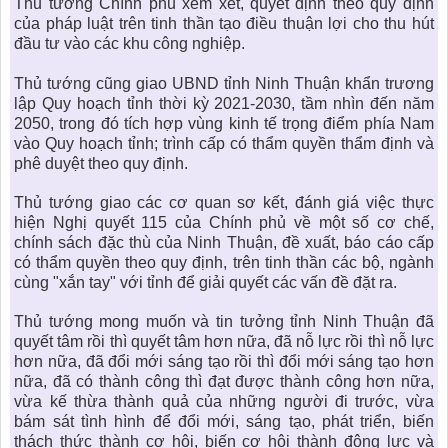
Thủ tướng Chính phủ xem xét, quyết định theo quy định
của pháp luật trên tinh thần tạo điều thuận lợi cho thu hút
đầu tư vào các khu công nghiệp.
Thủ tướng cũng giao UBND tỉnh Ninh Thuận khẩn trương
lập Quy hoạch tỉnh thời kỳ 2021-2030, tầm nhìn đến năm
2050, trong đó tích hợp vùng kinh tế trọng điểm phía Nam
vào Quy hoạch tỉnh; trình cấp có thẩm quyền thẩm định và
phê duyệt theo quy định.
Thủ tướng giao các cơ quan sơ kết, đánh giá việc thực
hiện Nghị quyết 115 của Chính phủ về một số cơ chế,
chính sách đặc thù của Ninh Thuận, đề xuất, báo cáo cấp
có thẩm quyền theo quy định, trên tinh thần các bộ, ngành
cùng "xắn tay" với tỉnh để giải quyết các vấn đề đặt ra.
Thủ tướng mong muốn và tin tưởng tỉnh Ninh Thuận đã
quyết tâm rồi thì quyết tâm hơn nữa, đã nỗ lực rồi thì nỗ lực
hơn nữa, đã đổi mới sáng tạo rồi thì đổi mới sáng tạo hơn
nữa, đã có thành công thì đạt được thành công hơn nữa,
vừa kế thừa thành quả của những người đi trước, vừa
bám sát tình hình để đổi mới, sáng tạo, phát triển, biến
thách thức thành cơ hội, biến cơ hội thành động lực và