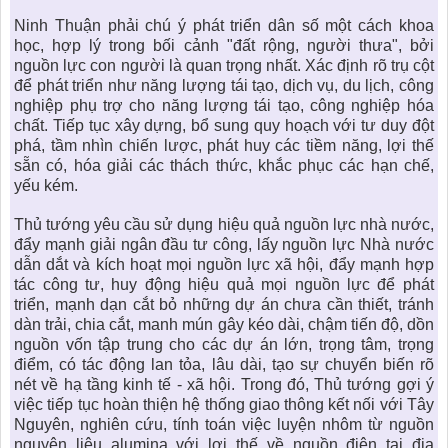
Ninh Thuận
phải chú ý phát triển dân số một cách khoa
học, hợp lý trong bối cảnh "đất rộng, người thưa", bởi
nguồn lực con người là quan trọng nhất. Xác định rõ trụ cột
để phát triển như năng lượng tái tạo, dịch vụ, du lịch, công
nghiệp phụ trợ cho năng lượng tái tạo, công nghiệp hóa
chất. Tiếp tục xây dựng, bổ sung quy hoạch với tư duy đột
phá, tầm nhìn chiến lược, phát huy các tiềm năng, lợi thế
sẵn có, hóa giải các thách thức, khắc phục các hạn chế,
yếu kém.
Thủ tướng yêu cầu sử dụng hiệu quả nguồn lực nhà nước,
đẩy mạnh giải ngân đầu tư công, lấy nguồn lực Nhà nước
dẫn dắt và kích hoạt mọi nguồn lực xã hội, đẩy mạnh hợp
tác công tư, huy động hiệu quả mọi nguồn lực để phát
triển, mạnh dạn cắt bỏ những dự án chưa cần thiết, tránh
dàn trải, chia cắt, manh mún gây kéo dài, chậm tiến độ, dồn
nguồn vốn tập trung cho các dự án lớn, trọng tâm, trọng
điểm, có tác động lan tỏa, lâu dài, tạo sự chuyển biến rõ
nét về hạ tầng kinh tế - xã hội. Trong đó, Thủ tướng gợi ý
việc tiếp tục hoàn thiện hệ thống giao thông kết nối với Tây
Nguyên, nghiên cứu, tính toán việc luyện nhôm từ nguồn
nguyên liệu alumina với lợi thế về nguồn điện tại địa