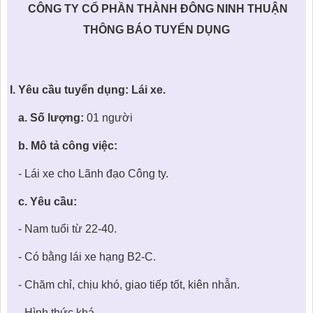
KHU ĐÔ THỊ BIỂN
THÀNH ĐÔNG VỚI XÃ HÔI
CÔNG TY CỔ PHẦN THÀNH ĐÔNG NINH THUẬN
BẮC
LIÊN HỆ
TIN TỨC CÔNG TY
THƯ VIỆN PHÁP LUẬT
THÔNG BÁO TUYỂN DỤNG
TIN TỨC TỔNG HỢP
LIÊN HỆ & GIẢI ĐÁP
KIẾN TRÚC & PHONG THUỶ
I. Yêu cầu tuyển dụng: Lái xe.
a. Số lượng:
01 người
b. Mô tả công việc:
- Lái xe cho Lãnh đạo Công ty.
c. Yêu cầu:
- Nam tuổi từ 22-40.
- Có bằng lái xe hạng B2-C.
- Chăm chỉ, chịu khó, giao tiếp tốt, kiên nhẫn.
- Hình thức khá.