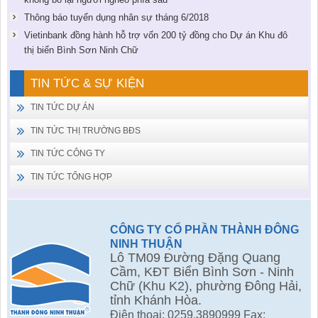
Thông báo tuyển dụng nhân sự tháng 6/2018
Vietinbank đồng hành hỗ trợ vốn 200 tỷ đồng cho Dự án Khu đô
thị biển Bình Sơn Ninh Chữ
TIN TỨC & SỰ KIỆN
TIN TỨC DỰ ÁN
TIN TỨC THỊ TRƯỜNG BĐS
TIN TỨC CÔNG TY
TIN TỨC TỔNG HỢP
CÔNG TY CỔ PHẦN THÀNH ĐÔNG
NINH THUẬN
Lô TM09 Đường Đặng Quang
Cầm, KĐT Biển Bình Sơn - Ninh
Chữ (Khu K2), phường Đông Hải,
tỉnh Khánh Hòa.
Điện thoại: 0259.3890999 Fax: