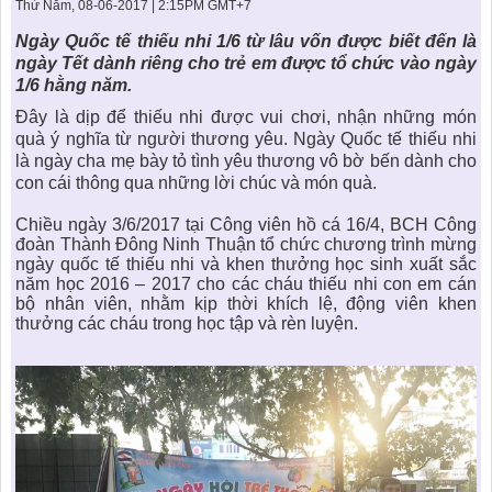
KHU ĐÔ THỊ BIỂN
THÀNH ĐÔNG VỚI XÃ HÔI
Thứ Năm, 08-06-2017 | 2:15PM GMT+7
BẮC
LIÊN HỆ
TIN TỨC CÔNG TY
THƯ VIỆN PHÁP LUẬT
Ngày Quốc tế thiếu nhi 1/6 từ lâu vốn được biết đến là
ngày Tết dành riêng cho trẻ em được tổ chức vào ngày
TIN TỨC TỔNG HỢP
LIÊN HỆ & GIẢI ĐÁP
1/6 hằng năm.
Đây là dịp để thiếu nhi được vui chơi, nhận những món
KIẾN TRÚC & PHONG THUỶ
quà ý nghĩa từ người thương yêu. Ngày Quốc tế thiếu nhi
là ngày cha mẹ bày tỏ tình yêu thương vô bờ bến dành cho
con cái thông qua những lời chúc và món quà.
Chiều ngày 3/6/2017 tại Công viên hồ cá 16/4, BCH Công
đoàn Thành Đông Ninh Thuận tổ chức chương trình mừng
ngày quốc tế thiếu nhi và khen thưởng học sinh xuất sắc
năm học 2016 – 2017 cho các cháu thiếu nhi con em cán
bộ nhân viên, nhằm kịp thời khích lệ, động viên khen
thưởng các cháu trong học tập và rèn luyện.