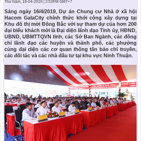
KHU ĐÔ THỊ BIỂN
THÀNH ĐÔNG VỚI XÃ HÔI
Thứ Năm, 18-04-2019 | 3:53PM GMT+7
BẮC
LIÊN HỆ
TIN TỨC CÔNG TY
THƯ VIỆN PHÁP LUẬT
Sáng ngày 16/4/2019, Dự án Chung cư Nhà ở xã hội
Hacom GalaCity chính thức khởi công xây dựng tại
TIN TỨC TỔNG HỢP
LIÊN HỆ & GIẢI ĐÁP
Khu đô thị mới Đông Bắc với sự tham dự của hơn 200
đại biểu khách mời là Đại diện lãnh đạo Tỉnh úy, HĐND,
KIẾN TRÚC & PHONG THUỶ
UBND, UBMTTQVN tỉnh, các Sở Ban Ngành, các đồng
chí lãnh đạo các huyện và thành phố, các phường
cùng đại diện các cơ quan thông tấn báo chí truyền,
các đối tác và các nhà đầu tư tại khu vực Ninh Thuận.