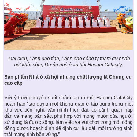
Đại biểu, Lãnh đạo tỉnh, Lãnh đạo công ty tham dự nhấn
nút khởi công Dự án nhà ở xã hội Hacom Galacity.
Sản phẩm Nhà ở xã hội nhưng chất lượng là Chung cư
cao cấp
Với ý tưởng xuyên suốt nhằm tạo ra một Hacom GalaCity
hoàn hảo “tạo dựng một không gian ở tập trung trong một
khu vực tiện nghi, văn minh hiện đại, có cảnh quan hấp
dẫn và mang bản sắc, phù hợp với mong muốn của ngư­ời
sử dụng là đư­ợc sống, làm việc và vui chơi trong một cộng
đồng đ­ược hoạch định để định cư­ lâu dài, môi tr­ường sinh
thái mang tính bền vững.”