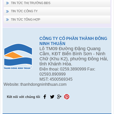
TIN TỨC THỊ TRƯỜNG BĐS
TIN TỨC CÔNG TY
TIN TỨC TỔNG HỢP
CÔNG TY CỔ PHẦN THÀNH ĐÔNG
NINH THUẬN
Lô TM09 Đường Đặng Quang
Cầm, KĐT Biển Bình Sơn - Ninh
Chữ (Khu K2), phường Đông Hải,
tỉnh Khánh Hòa.
Điện thoại: 0259.3890999 Fax:
02593.890999
MST: 4500569345
Website: thanhdongninhthuan.com
Kết nối với chúng tôi