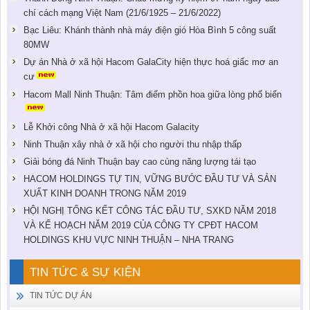
chí cách mạng Việt Nam (21/6/1925 – 21/6/2022)
Bạc Liêu: Khánh thành nhà máy điện gió Hòa Bình 5 công suất
80MW
Dự án Nhà ở xã hội Hacom GalaCity hiện thực hoá giấc mơ an
cư
Hacom Mall Ninh Thuận: Tâm điểm phồn hoa giữa lòng phố biển
Lễ Khởi công Nhà ở xã hội Hacom Galacity
Ninh Thuận xây nhà ở xã hội cho người thu nhập thấp
Giải bóng đá Ninh Thuận bay cao cùng năng lượng tái tạo
HACOM HOLDINGS TỰ TIN, VỮNG BƯỚC ĐẦU TƯ VÀ SẢN
XUẤT KINH DOANH TRONG NĂM 2019
HỘI NGHỊ TỔNG KẾT CÔNG TÁC ĐẦU TƯ, SXKD NĂM 2018
VÀ KẾ HOẠCH NĂM 2019 CỦA CÔNG TY CPĐT HACOM
HOLDINGS KHU VỰC NINH THUẬN – NHA TRANG
TIN TỨC & SỰ KIỆN
TIN TỨC DỰ ÁN