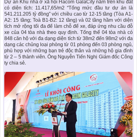
Dự án Khu nhà ở xã hội Hacom GalaCity nằm trên khu đất
có diện tích: 11.417,65/m2 “Tổng mức đầu tư dự án là
541.211.205 tỷ đồng” với chiều cao từ 12-15 tầng (Tòa A1-
A2: 15 tầng; Toà B1-B2: 12 tầng) và 02 tầng hầm với diện
tích mở rộng tối đa để làm chỗ để xe, đáp ứng nhu cầu đỗ
xe của 04 tòa nhà theo quy định. Tổng thể 04 tòa nhà có
848 căn hộ với đa dạng diện tích từ 38m2 đến 98m2 với đa
dạng các chủng loại phòng từ 01 phòng đến 03 phòng ngủ,
phù hợp với những bạn trẻ độc thân và những hộ gia đình
từ 2 – 5 thành viên. Ông Nguyễn Tiến Nghị Giám đốc Công
ty chia sẻ.