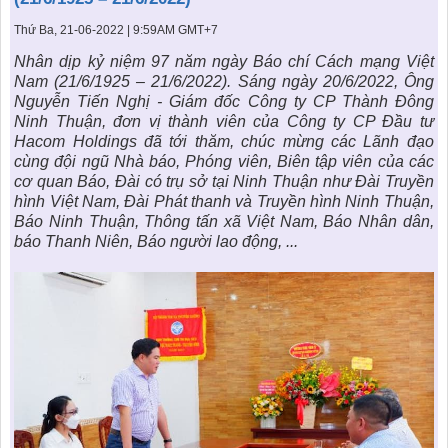
KHU ĐÔ THỊ BIỂN
THÀNH ĐÔNG VỚI XÃ HÔI
BẮC
LIÊN HỆ
TIN TỨC CÔNG TY
Thứ Ba, 21-06-2022 | 9:59AM GMT+7
THƯ VIỆN PHÁP LUẬT
Nhân dịp kỷ niệm 97 năm ngày Báo chí Cách mạng Việt
TIN TỨC TỔNG HỢP
LIÊN HỆ & GIẢI ĐÁP
Nam (21/6/1925 – 21/6/2022). Sáng ngày 20/6/2022, Ông
Nguyễn Tiến Nghị - Giám đốc Công ty CP Thành Đông
KIẾN TRÚC & PHONG THUỶ
Ninh Thuận, đơn vị thành viên của Công ty CP Đầu tư
Hacom Holdings đã tới thăm, chúc mừng các Lãnh đạo
cùng đội ngũ Nhà báo, Phóng viên, Biên tập viên của các
cơ quan Báo, Đài có trụ sở tại Ninh Thuận như Đài Truyền
hình Việt Nam, Đài Phát thanh và Truyền hình Ninh Thuận,
Báo Ninh Thuận, Thông tấn xã Việt Nam, Báo Nhân dân,
báo Thanh Niên, Báo người lao động, ...