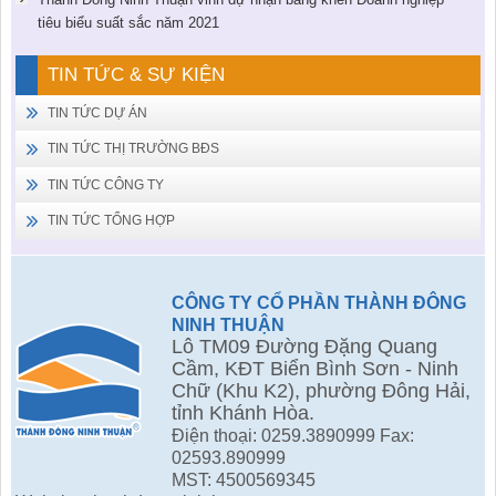
tiêu biểu suất sắc năm 2021
TIN TỨC & SỰ KIỆN
TIN TỨC DỰ ÁN
TIN TỨC THỊ TRƯỜNG BĐS
TIN TỨC CÔNG TY
TIN TỨC TỔNG HỢP
CÔNG TY CỔ PHẦN THÀNH ĐÔNG
NINH THUẬN
Lô TM09 Đường Đặng Quang
Cầm, KĐT Biển Bình Sơn - Ninh
Chữ (Khu K2), phường Đông Hải,
tỉnh Khánh Hòa.
Điện thoại: 0259.3890999 Fax:
02593.890999
MST: 4500569345