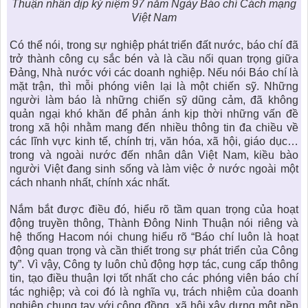
Thuận nhân dịp kỷ niệm 97 năm Ngày Báo chí Cách mạng
Việt Nam
Có thể nói, trong sự nghiệp phát triển đất nước, báo chí đã
trở thành công cụ sắc bén và là cầu nối quan trọng giữa
Đảng, Nhà nước với các doanh nghiệp. Nếu nói Báo chí là
mặt trận, thì mỗi phóng viên lại là một chiến sỹ. Những
người làm báo là những chiến sỹ dũng cảm, đã không
quản ngại khó khăn để phản ánh kịp thời những vấn đề
trong xã hội nhằm mang đến nhiều thông tin đa chiều về
các lĩnh vực kinh tế, chính trị, văn hóa, xã hội, giáo dục…
trong và ngoài nước đến nhân dân Việt Nam, kiều bào
người Việt đang sinh sống và làm việc ở nước ngoài một
cách nhanh nhất, chính xác nhất.
Nắm bắt được điều đó, hiểu rõ tầm quan trọng của hoạt
động truyền thông, Thành Đông Ninh Thuận nói riêng và
hệ thống Hacom nói chung hiểu rõ “Báo chí luôn là hoạt
động quan trọng và cần thiết trong sự phát triển của Công
ty”. Vì vậy, Công ty luôn chủ động hợp tác, cung cấp thông
tin, tạo điều thuận lợi tốt nhất cho các phóng viên báo chí
tác nghiệp; và coi đó là nghĩa vụ, trách nhiệm của doanh
nghiệp chung tay với cộng đồng, xã hội xây dựng một nền