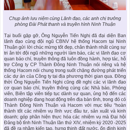
Chụp ảnh lưu niệm cùng Lãnh đạo, các anh chị trưởng
phòng Đài Phát thanh và truyền hình Ninh Thuận
Tại buổi gặp gỡ, Ông Nguyễn Tiến Nghị đã đại diện Ban
lãnh đạo cùng đội ngũ CBNV hệ thống Hacom tại Ninh
Thuận gửi lời chúc mừng tốt đẹp, chân thành nhất cùng sự
tri ân tới đội ngũ những người làm báo, các vị lãnh đạo cơ
quan báo chí, truyền thông đã luôn đồng hành, hợp tác, hỗ
trợ Công ty CP Thành Đông Ninh Thuận nói riêng và hệ
thống Hacom nói chung trong suốt chặng đường phát triển
các dự án của Công ty tại địa phương thời gian qua. Đồng
thời Ông Nguyễn Tiến Nghị cũng đề nghị các vị lãnh đạo
cơ quan báo chí, truyền thông cùng các Nhà báo, Phóng
viên, Biên tập viên tiếp tục dành sự quan, ủng hộ đến các
doanh nghiệp đang hoạt động trên địa bàn tỉnh, trong đó có
Thành Đông Ninh Thuận và Hacom với mục tiêu “hoàn
thành tốt các nhiệm vụ lĩnh vực đầu tư, sản xuất và kinh
doanh; góp phần hiện thực hóa các nhiệm vụ mà Đại hội
Đảng bộ tỉnh Ninh Thuận lần thứ XIV, nhiệm kỳ 2020 -2025
đã đề ra nhằm kiến tạo, hưng thịnh đất nước, ổn định kinh