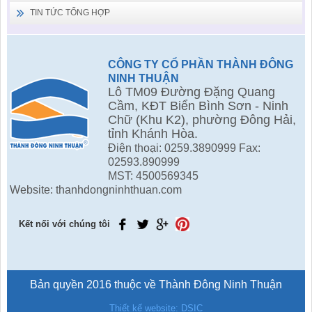
TIN TỨC TỔNG HỢP
CÔNG TY CỔ PHẦN THÀNH ĐÔNG
NINH THUẬN
Lô TM09 Đường Đặng Quang
Cầm, KĐT Biển Bình Sơn - Ninh
Chữ (Khu K2), phường Đông Hải,
tỉnh Khánh Hòa.
Điện thoại: 0259.3890999 Fax:
02593.890999
MST: 4500569345
Website: thanhdongninhthuan.com
Kết nối với chúng tôi
Bản quyền 2016 thuộc về Thành Đông Ninh Thuận
Thiết kế website: DSIC