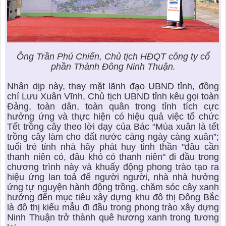
Ông Trần Phú Chiến, Chủ tịch HĐQT công ty cổ
phần Thành Đông Ninh Thuận.
Nhân dịp này, thay mặt lãnh đạo UBND tỉnh, đồng
chí Lưu Xuân Vĩnh, Chủ tịch UBND tỉnh kêu gọi toàn
Đảng, toàn dân, toàn quân trong tỉnh tích cực
hưởng ứng và thực hiện có hiệu quả việc tổ chức
Tết trồng cây theo lời dạy của Bác “Mùa xuân là tết
trồng cây làm cho đất nước càng ngày càng xuân”;
tuổi trẻ tỉnh nhà hãy phát huy tinh thần "đâu cần
thanh niên có, đâu khó có thanh niên" đi đầu trong
chương trình này và khuấy động phong trào tạo ra
hiệu ứng lan toả để người người, nhà nhà hưởng
ứng tự nguyện hành động trồng, chăm sóc cây xanh
hướng đến mục tiêu xây dựng khu đô thị Đông Bắc
là đô thị kiểu mẫu đi đầu trong phong trào xây dựng
Ninh Thuận trở thành quê hương xanh trong tương