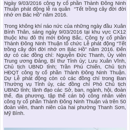
KHU ĐÔ THỊ BIỂN
THÀNH ĐÔNG VỚI XÃ HÔI
Ngày 9/03/2016 công ty cổ phần Thành Đông Ninh
BẮC
LIÊN HỆ
Thuận phát động lễ ra quân “Tết trồng cây đời đời
TIN TỨC CÔNG TY
THƯ VIỆN PHÁP LUẬT
nhớ ơn Bác Hồ” năm 2016.
TIN TỨC TỔNG HỢP
LIÊN HỆ & GIẢI ĐÁP
Trong không khí náo nức của những ngày đầu Xuân
Bính Thân, sáng ngày 9/03/2016 tại khu vực CX12
KIẾN TRÚC & PHONG THUỶ
thuộc khu đô thị mới Đông Bắc, Công ty cổ phần
Thành Đông Ninh Thuận tổ chức Lễ phát động “Tết
trồng cây đời đời nhớ ơn Bác Hồ” năm 2016. Đến
dự có các đồng chí: Nguyễn Đức Thanh, Ủy viên
Trung ương Đảng, Bí thư Tỉnh ủy; Lưu Xuân Vĩnh,
Chủ tịch UBND tỉnh; Trần Phú Chiến, Chủ tịch
HĐQT công ty cổ phần Thành Đông Ninh Thuận.
Dự Lễ phát động còn có các đồng chí trong Ban
Thường vụ Tỉnh ủy, các đồng chí Phó Chủ tịch
UBND tỉnh; lãnh đạo các Sở, ban, ngành, hội, đoàn
thể, địa phương, tập thể cán bộ công nhân viên
công ty cổ phần Thành Đông Ninh Thuận và trên 50
đoàn viên, thanh niên của hai phường Thanh Sơn,
Mỹ Bình.