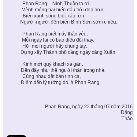
KHU ĐÔ THỊ BIỂN
THÀNH ĐÔNG VỚI XÃ HÔI
Phan Rang – Ninh Thuận ta ơi
BẮC
LIÊN HỆ
TIN TỨC CÔNG TY
Mênh mông bãi biển đâu trời đẹp hơn
THƯ VIỆN PHÁP LUẬT
Biển xanh sóng biếc rập rờn
TIN TỨC TỔNG HỢP
LIÊN HỆ & GIẢI ĐÁP
Người-người đến biển Bình Sơn sớm chiều.
KIẾN TRÚC & PHONG THUỶ
Phan Rang biết mấy thân yêu,
Mỗi ngày lại có bao điều đổi thay,
Hỡi mọi người hãy chung tay,
Dựng xây Thành phố càng ngày càng Xuân.
Kính mời quý khách xa gần,
Đến đây như thể người thân trong nhà,
Cùng nhau dệt bản tình ca,
Điểm đến lý tưởng đó là Phan Rang.
Phan Rang, ngày 23 tháng 07 năm 2016
Đặng
Thảo