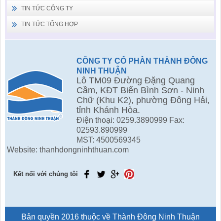
TIN TỨC CÔNG TY
TIN TỨC TỔNG HỢP
CÔNG TY CỔ PHẦN THÀNH ĐÔNG
NINH THUẬN
Lô TM09 Đường Đặng Quang
Cầm, KĐT Biển Bình Sơn - Ninh
Chữ (Khu K2), phường Đông Hải,
tỉnh Khánh Hòa.
Điện thoại: 0259.3890999 Fax:
02593.890999
MST: 4500569345
Website: thanhdongninhthuan.com
Kết nối với chúng tôi
Bản quyền 2016 thuộc về Thành Đông Ninh Thuận