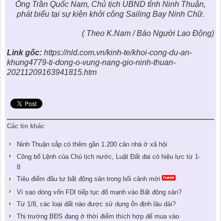
Ông Trần Quốc Nam, Chủ tịch UBND tỉnh Ninh Thuận,
phát biểu tại sự kiện khởi công Sailing Bay Ninh Chữ.
( Theo K.Nam / Báo Người Lao Động)
Link gốc:
https://nld.com.vn/kinh-te/khoi-cong-du-an-
khung4779-ti-dong-o-vung-nang-gio-ninh-thuan-
20211209163941815.htm
Các tin khác
Ninh Thuận sắp có thêm gần 1.200 căn nhà ở xã hội
Công bố Lệnh của Chủ tịch nước, Luật Đất đai có hiệu lực từ 1-
8
Tiêu điểm đầu tư bất động sản trong bối cảnh mới
Vì sao dòng vốn FDI tiếp tục đổ mạnh vào Bất động sản?
Từ 1/8, các loại đất nào được sử dụng ổn định lâu dài?
Thị trường BĐS đang ở thời điểm thích hợp để mua vào