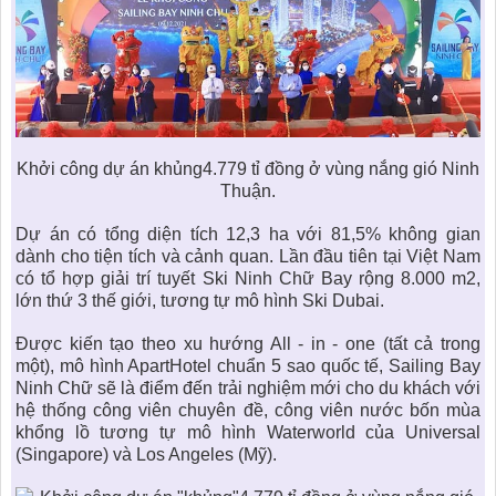
Khởi công dự án khủng4.779 tỉ đồng ở vùng nắng gió Ninh
Thuận.
Dự án có tổng diện tích 12,3 ha với 81,5% không gian
dành cho tiện tích và cảnh quan. Lần đầu tiên tại Việt Nam
có
tổ hợp giải trí tuyết Ski Ninh Chữ Bay
rộng 8.000 m2,
lớn thứ 3 thế giới, tương tự mô hình Ski Dubai.
Được kiến tạo theo xu hướng All - in - one (tất cả trong
một), mô hình ApartHotel chuẩn 5 sao quốc tế,
Sailing Bay
Ninh Chữ
sẽ là điểm đến trải nghiệm mới cho du khách với
hệ thống công viên chuyên đề, công viên nước bốn mùa
khổng lồ tương tự mô hình Waterworld của Universal
(Singapore) và Los Angeles (Mỹ).