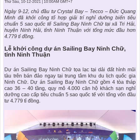
KHU ĐÔ THỊ BIỂN
THÀNH ĐÔNG VỚI XÃ HÔI
Thứ Sáu, 10-12-2021 | 10:00AM GMT+7
BẮC
LIÊN HỆ
TIN TỨC CÔNG TY
THƯ VIỆN PHÁP LUẬT
Ngày 9-12, chủ đầu tư Crystal Bay – Tecco – Đức Quang
Minh đã khởi công tổ hợp giải trí nghỉ dưỡng biển tiêu
TIN TỨC TỔNG HỢP
LIÊN HỆ & GIẢI ĐÁP
chuẩn 5 sao quốc tế
Sailing Bay Ninh Chữ
tại xã Tri Hải,
huyện Ninh Hải, tỉnh Ninh Thuận với tổng mức đầu hơn
KIẾN TRÚC & PHONG THUỶ
4.779 tỉ đồng.
Lễ khởi công dự án Sailing Bay Ninh Chữ,
tỉnh Ninh Thuận
Dự án Sailing Bay Ninh Chữ
tọa lạc tại dải đất hình mũi
tàu trên bán đảo ngay tại trung tâm khu du lịch quốc gia
Ninh Chữ. Dự án Sailing Bay Ninh Chữ gồm 4 tòa tháp
cao 36 – 40 tầng, quy mô 4.000 căn hộ khách sạn nghỉ
dưỡng cao cấp tiêu chuẩn 5 sao quốc tế với tổng vốn đầu
tư 4.779 tỉ đồng.