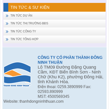
TIN TỨC & SỰ KIỆN
TIN TỨC DỰ ÁN
TIN TỨC THỊ TRƯỜNG BĐS
TIN TỨC CÔNG TY
TIN TỨC TỔNG HỢP
CÔNG TY CỔ PHẦN THÀNH ĐÔNG
NINH THUẬN
Lô TM09 Đường Đặng Quang
Cầm, KĐT Biển Bình Sơn - Ninh
Chữ (Khu K2), phường Đông Hải,
tỉnh Khánh Hòa.
Điện thoại: 0259.3890999 Fax:
02593.890999
MST: 4500569345
Website: thanhdongninhthuan.com