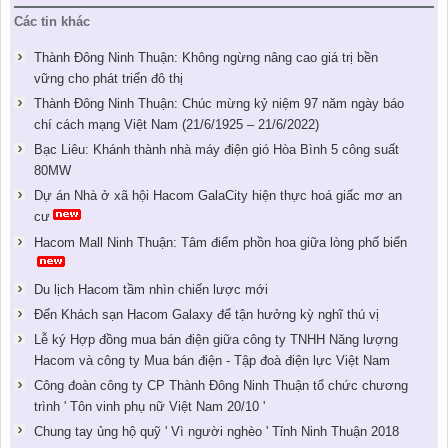
Các tin khác
Thành Đông Ninh Thuận: Không ngừng nâng cao giá trị bền
vững cho phát triển đô thị
Thành Đông Ninh Thuận: Chúc mừng kỷ niệm 97 năm ngày báo
chí cách mạng Việt Nam (21/6/1925 – 21/6/2022)
Bạc Liêu: Khánh thành nhà máy điện gió Hòa Bình 5 công suất
80MW
Dự án Nhà ở xã hội Hacom GalaCity hiện thực hoá giấc mơ an
cư
Hacom Mall Ninh Thuận: Tâm điểm phồn hoa giữa lòng phố biển
Du lịch Hacom tầm nhìn chiến lược mới
Đến Khách sạn Hacom Galaxy để tận hưởng kỳ nghĩ thú vị
Lễ ký Hợp đồng mua bán điện giữa công ty TNHH Năng lượng
Hacom và công ty Mua bán điện - Tập đoà điện lực Việt Nam
Công đoàn công ty CP Thành Đông Ninh Thuận tổ chức chương
trình ' Tôn vinh phụ nữ Việt Nam 20/10 '
Chung tay ủng hộ quỹ ' Vì người nghèo ' Tỉnh Ninh Thuận 2018