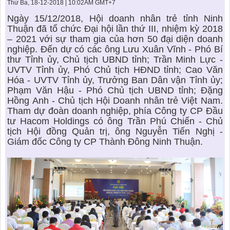
KHU ĐÔ THỊ BIỂN
THÀNH ĐÔNG VỚI XÃ HÔI
Thứ Ba, 18-12-2018 | 10:02AM GMT+7
BẮC
LIÊN HỆ
TIN TỨC CÔNG TY
THƯ VIỆN PHÁP LUẬT
Ngày 15/12/2018, Hội doanh nhân trẻ tỉnh Ninh
Thuận đã tổ chức Đại hội lần thứ III, nhiệm kỳ 2018
TIN TỨC TỔNG HỢP
LIÊN HỆ & GIẢI ĐÁP
– 2021 với sự tham gia của hơn 50 đại diện doanh
nghiệp. Đến dự có các ông Lưu Xuân Vĩnh - Phó Bí
KIẾN TRÚC & PHONG THUỶ
thư Tỉnh ủy, Chủ tịch UBND tỉnh; Trần Minh Lực -
UVTV Tỉnh ủy, Phó Chủ tịch HĐND tỉnh; Cao Văn
Hóa - UVTV Tỉnh ủy, Trưởng Ban Dân vận Tỉnh ủy;
Phạm Văn Hậu - Phó Chủ tịch UBND tỉnh; Đặng
Hồng Anh - Chủ tịch Hội Doanh nhân trẻ Việt Nam.
Tham dự đoàn doanh nghiệp, phía Công ty CP Đầu
tư Hacom Holdings có ông Trần Phú Chiến - Chủ
tịch Hội đồng Quản trị, ông Nguyễn Tiến Nghị -
Giám đốc Công ty CP Thành Đông Ninh Thuận.