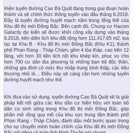
Hiện tuyến đường Cao Bá Quát đang trong giai đoạn hoàn
thành và sẽ chính thức thông tuyến vào đầu tháng 6.2018.
Đây là tuyến đường huyết mạch nằm trong tổng thể của
Khu đô thị mới Đông Bắc. Bên cạnh đó, Chung cư Hacom
Galacity dự kiến sẽ được khởi công xây dựng vào tháng
6.2018, trên diện tích khu đất rộng hơn 111.417,65 m2, tọa
lạc tại Khu B - Khu đô thị mới Đông Bắc (Khu K1), thành
phố Phan Rang - Tháp Chàm, gồm 4 tòa tháp, cao trên 12
tầng, với hơn 30 tiện tích nội khu khép kín, phục vụ cho
hơn 700 cư dân địa phương là những bạn trẻ độc thân,
những gia đình có mức thu nhập trung bình thấp, các tiểu
thương nhỏ lẻ… Điều này sẽ càng cần hơn những tuyến
đường huyết mạch như thế.
Khi đưa vào sử dụng, tuyến đường Cao Bá Quát sẽ là giải
pháp kết nối giữa các khu dân cư hiện hữu với toàn bộ
dân cư sinh sống trong Khu đô thị mới Đông Bắc, góp
phần mở rộng quy mô của khu vực trung tâm thành phố
Phan Rang - Tháp Chàm, đánh dấu một bước quan trọng
cho sự chuyển mình hoàn chỉnh của Khu đô thị mới Đông
Bắc nói riêng và toàn tỉnh Ninh Thuận nói chung.