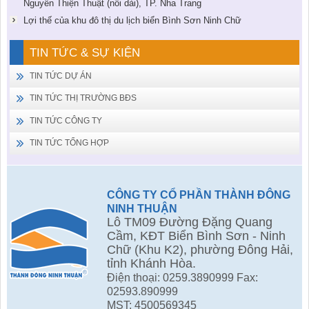
Nguyễn Thiện Thuật (nối dài), TP. Nha Trang
Lợi thế của khu đô thị du lịch biển Bình Sơn Ninh Chữ
TIN TỨC & SỰ KIỆN
TIN TỨC DỰ ÁN
TIN TỨC THỊ TRƯỜNG BĐS
TIN TỨC CÔNG TY
TIN TỨC TỔNG HỢP
CÔNG TY CỔ PHẦN THÀNH ĐÔNG
NINH THUẬN
Lô TM09 Đường Đặng Quang
Cầm, KĐT Biển Bình Sơn - Ninh
Chữ (Khu K2), phường Đông Hải,
tỉnh Khánh Hòa.
Điện thoại: 0259.3890999 Fax:
02593.890999
MST: 4500569345