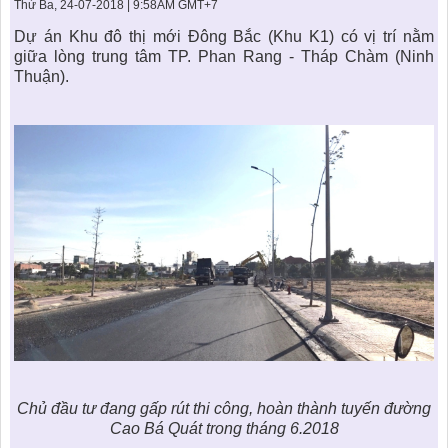
KHU ĐÔ THỊ BIỂN
THÀNH ĐÔNG VỚI XÃ HÔI
Thứ Ba, 24-07-2018 | 9:58AM GMT+7
BẮC
LIÊN HỆ
TIN TỨC CÔNG TY
THƯ VIỆN PHÁP LUẬT
Dự án Khu đô thị mới Đông Bắc (Khu K1) có vị trí nằm
giữa lòng trung tâm TP. Phan Rang - Tháp Chàm (Ninh
TIN TỨC TỔNG HỢP
LIÊN HỆ & GIẢI ĐÁP
Thuận).
KIẾN TRÚC & PHONG THUỶ
Chủ đầu tư đang gấp rút thi công, hoàn thành tuyến đường
Cao Bá Quát trong tháng 6.2018