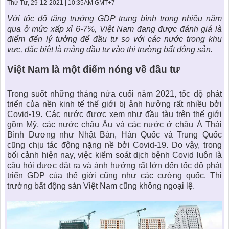
KHU ĐÔ THỊ BIỂN
THÀNH ĐÔNG VỚI XÃ HÔI
Thứ Tư, 29-12-2021 | 10:35AM GMT+7
BẮC
LIÊN HỆ
TIN TỨC CÔNG TY
THƯ VIỆN PHÁP LUẬT
Với tốc độ tăng trưởng GDP trung bình trong nhiều năm
qua ở mức xấp xỉ 6-7%, Việt Nam đang được đánh giá là
TIN TỨC TỔNG HỢP
LIÊN HỆ & GIẢI ĐÁP
điểm đến lý tưởng để đầu tư so với các nước trong khu
vực, đặc biệt là mảng đầu tư vào
thị trường bất động sản
.
KIẾN TRÚC & PHONG THUỶ
Việt Nam là một điểm nóng về đầu tư
Trong suốt những tháng nửa cuối năm 2021, tốc độ phát
triển của nền kinh tế thế giới bị ảnh hưởng rất nhiều bởi
Covid-19. Các nước được xem như đầu tàu trên thế giới
gồm Mỹ, các nước châu Âu và các nước ở châu Á Thái
Bình Dương như Nhật Bản, Hàn Quốc và Trung Quốc
cũng chịu tác động nặng nề bởi Covid-19. Do vậy, trong
bối cảnh hiện nay, việc kiểm soát dịch bệnh Covid luôn là
câu hỏi được đặt ra và ảnh hưởng rất lớn đến tốc độ phát
triển GDP của thế giới cũng như các cường quốc.
Thị
trường bất động sản Việt Nam
cũng không ngoại lệ.