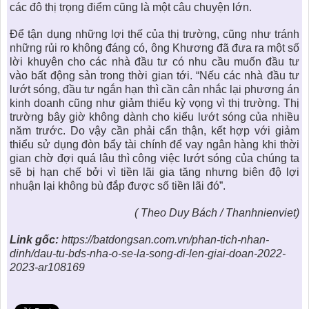
các đô thị trọng điểm cũng là một câu chuyện lớn.
Để tận dụng những lợi thế của thị trường, cũng như tránh
những rủi ro không đáng có, ông Khương đã đưa ra một số
lời khuyên cho các nhà đầu tư có nhu cầu muốn đầu tư
vào
bất động sản
trong thời gian tới. “Nếu các nhà đầu tư
lướt sóng, đầu tư ngắn hạn thì cần cân nhắc lại phương án
kinh doanh cũng như giảm thiểu kỳ vọng vì thị trường. Thị
trường bây giờ không dành cho kiểu lướt sóng của nhiều
năm trước. Do vậy cần phải cẩn thận, kết hợp với giảm
thiểu sử dụng đòn bẩy tài chính để vay ngân hàng khi thời
gian chờ đợi quá lâu thì công việc lướt sóng của chúng ta
sẽ bị hạn chế bởi vì tiền lãi gia tăng nhưng biên độ lợi
nhuận lại không bù đắp được số tiền lãi đó”.
( Theo Duy Bách / Thanhnienviet)
Link gốc:
https://batdongsan.com.vn/phan-tich-nhan-
dinh/dau-tu-bds-nha-o-se-la-song-di-len-giai-doan-2022-
2023-ar108169