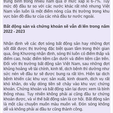
trung bình trong nhiều năm qua ở mức xấp xỉ 6-7%. Tuy
mức độ đầu tư so với các nước khác rất nhỏ nhưng Việt
Nam vẫn luôn là một điểm nóng của thị trường trong khu
vực bản đồ đầu tư của các nhà đầu tư nước ngoài.
Bất động sản
và chứng khoán sẽ vẫn đi lên trong năm
2022 - 2023
Nhận định về các đợt sóng bất động sản hay những đợt
sốt đất được thị trường đặc biệt quan tâm trong thời gian
qua, ông Khương nhận định, sóng thì luôn có điểm thấp và
điểm cao, hoặc điểm tiệm cận dưới và điểm tiệm cận trên.
Đối với thị trường bất động sản Việt Nam, sau những đợt
khủng hoảng về tài chính, kinh tế, dịch bệnh thì dường như
sức nén về đầu tư sẽ được bung ra rất lớn. Hiện tại dịch
bệnh khiến các khu vực sản xuất, kinh doanh, dịch vụ rất
khó khăn, do vậy dòng tiền sẽ chảy vào khu vực chứng
khoán. Chứng khoán và bất động sản lại được xem là bình
thông nhau. Tuy nhiên không phải ai cũng đầu tư chứng
khoán được, và vì thế bất động sản là cơ hội. Bất động sản
là một câu chuyện muôn màu muôn vẻ. Đón sóng không
dễ và không phải ai đầu tư cũng thành công.