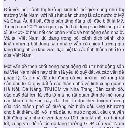
Đối với bối cảnh thị trường kinh tế thế giới cũng như thị
trường Việt Nam, với hầu hết dẫn chứng là các nước ở Mỹ
và Châu Âu thì bất động sản tăng đáng kể, đặc biệt là Mỹ.
Trong năm 2021 vừa qua, giá trị bất động sản Mỹ tăng xấp
xỉ 30-40% ở hầu hết các phân khúc về
bất động sản nhà ở
.
Và tại Việt Nam, dù đang trong bối cảnh dịch bệnh khó
khăn nhưng bất động sản nhà ở vẫn có chiều hướng gia
tăng trong nhiều khu vực, đặc biệt là các tỉnh thành phố lớn
của Việt Nam.
Một vấn đề then chốt trong hoạt động đầu tư bất động sản
tại Việt Nam hiện nay chính là yếu tố quỹ đất và các vấn đề
pháp lý. Các nhà đầu tư đang có xu hướng mở rộng tài
sản đầu tư là quỹ đất ở các thành phố vệ tinh xung quanh
Hà Nội, Đà Nẵng, TP.HCM và Nha Trang. Bên cạnh đó,
các quỹ đất lớn là yếu tố mà họ rất quan tâm để mở rộng
các khu đô thị sau này, đặc biệt là dọc theo tuyến đường
của các thành phố có đường bờ biển dài. Ông Khương
cho biết thêm, đối với nhà đầu tư nước ngoài, câu chuyện
bất động sản nhà ở với dân số 100 triệu là một cơ hội rất
tốt, cùng với đó là tốc độ tăng trưởng GDP của Việt Nam