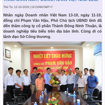
KHU ĐÔ THỊ BIỂN
THÀNH ĐÔNG VỚI XÃ HÔI
BẮC
LIÊN HỆ
TIN TỨC CÔNG TY
Thứ Tư, 12-10-2016 | 10:23AM GMT+7
THƯ VIỆN PHÁP LUẬT
Nhân ngày
Doanh nhân Việt Nam 13-10
, ngày 11-10,
TIN TỨC TỔNG HỢP
LIÊN HỆ & GIẢI ĐÁP
đồng chí Phạm Văn Hậu, Phó Chủ tịch UBND tỉnh đã
KIẾN TRÚC & PHONG THUỶ
đến thăm
công ty cổ phần Thành Đông Ninh Thuận
, là
doanh nghiệp tiêu biểu
trên địa bàn tỉnh. Cùng đi có
lãnh đạo Sở Công thương.