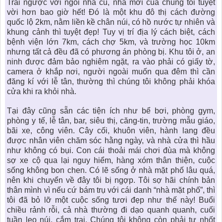
Trái ngược với ngôi nhà cũ, nhà mới của chúng tôi tuyệt
vời hơn bao giờ hết! Đó là một
khu đô thị
cách đường
quốc lộ 2km, nằm liền kề chân núi, có hồ nước tự nhiên và
khung cảnh thì tuyệt đẹp! Tuy vị trí địa lý cách biệt, cách
bệnh viện lớn 7km, cách chợ 5km, và trường học 10km
nhưng tất cả đều đã có phương án phòng bị. Khu tôi ở, an
ninh được đảm bảo nghiêm ngặt, ra vào phải có giấy tờ,
camera ở khắp nơi, người ngoài muốn qua đêm thì cần
đăng kí với lễ tân, thường thì chúng tôi không phải khóa
cửa khi ra khỏi nhà.
Tại đây cũng sẵn các tiện ích như bể bơi, phòng gym,
phòng y tế, lễ tân, bar, siêu thị, căng-tin, trường mẫu giáo,
bãi xe, công viên. Cây cối, khuôn viên, hành lang đều
được nhân viên chăm sóc hằng ngày, và nhà cửa thì hầu
như không có bụi. Con cái thoải mái chơi đùa mà không
sợ xe cộ qua lại nguy hiểm, hàng xóm thân thiện, cuộc
sống không bon chen. Có lẽ sống ở nhà mặt phố lâu quá,
nên khi chuyển về đây tôi bị ngợp. Tôi sợ hãi chính bản
thân mình vì nếu cứ bám trụ với cái danh “
nhà mặt phố
”, thì
tôi đã bỏ lỡ một cuộc sống tươi đẹp như thế này! Buổi
chiều rảnh rỗi, cả nhà thường đi dạo quanh quanh, cuối
tuần leo núi, cắm trại. Chúng tôi không còn phải tự nhốt