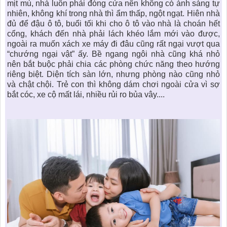
mịt mù, nhà luôn phải đóng cửa nên không có ánh sáng tự
nhiên, không khí trong nhà thì ẩm thấp, ngột ngạt. Hiên nhà
đủ để đậu ô tô, buổi tối khi cho ô tô vào nhà là choán hết
cổng, khách đến nhà phải lách khéo lắm mới vào được,
ngoài ra muốn xách xe máy đi đâu cũng rất ngại vượt qua
“chướng ngại vật” ấy. Bề ngang ngôi nhà cũng khá nhỏ
nên bắt buộc phải chia các phòng chức năng theo hướng
riêng biệt. Diện tích sàn lớn, nhưng phòng nào cũng nhỏ
và chật chội. Trẻ con thì không dám chơi ngoài cửa vì sợ
bắt cóc, xe cộ mất lái, nhiều rủi ro bủa vây....