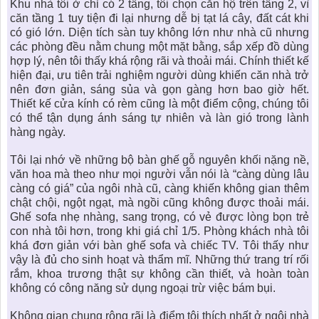
Khu nhà tôi ở chỉ có 2 tầng, tôi chọn
căn hộ
trên tầng 2, vì
căn tầng 1 tuy tiện đi lại nhưng dễ bị tạt lá cây, đất cát khi
có gió lớn. Diện tích sàn tuy không lớn như nhà cũ nhưng
các phòng đều nằm chung một mặt bằng, sắp xếp đồ dùng
hợp lý, nên tôi thấy khá rộng rãi và thoải mái. Chính thiết kế
hiện đại, ưu tiên trải nghiệm người dùng khiến căn nhà trở
nên đơn giản, sáng sủa và gọn gàng hơn bao giờ hết.
Thiết kế cửa kính có rèm cũng là một điểm cộng, chúng tôi
có thể tận dụng ánh sáng tự nhiên và làn gió trong lành
hàng ngày.
Tôi lại nhớ về những bộ bàn ghế gỗ nguyên khối nặng nề,
văn hoa mà theo như mọi người vẫn nói là “càng dùng lâu
càng có giá” của ngôi nhà cũ, càng khiến không gian thêm
chật chội, ngột ngạt, mà ngồi cũng không được thoải mái.
Ghế sofa nhẹ nhàng, sang trọng, có vẻ được lòng bọn trẻ
con nhà tôi hơn, trong khi giá chỉ 1/5. Phòng khách nhà tôi
khá đơn giản với bàn ghế sofa và chiếc TV. Tôi thấy như
vậy là đủ cho sinh hoạt và thẩm mĩ. Những thứ trang trí rối
rắm, khoa trương thật sự không cần thiết, và hoàn toàn
không có công năng sử dụng ngoại trừ việc bám bụi.
Không gian chung rộng rãi là điểm tôi thích nhất ở ngôi nhà