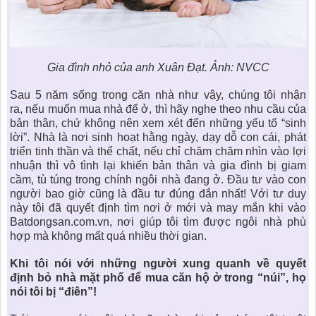
Gia đình nhỏ của anh Xuân Đạt. Ảnh: NVCC
Sau 5 năm sống trong căn nhà như vậy, chúng tôi nhận
ra,
nếu muốn mua nhà để ở
, thì hãy nghe theo nhu cầu của
bản thân, chứ không nên xem xét đến những yếu tố “sinh
lời”. Nhà là nơi sinh hoạt hằng ngày, dạy dỗ con cái, phát
triển tinh thần và thể chất, nếu chỉ chăm chăm nhìn vào lợi
nhuận thì vô tình lại khiến bản thân và gia đình bị giam
cầm, tù túng trong chính ngôi nhà đang ở. Đầu tư vào con
người bao giờ cũng là đầu tư đúng đắn nhất! Với tư duy
này tôi đã quyết định tìm nơi ở mới và may mắn khi vào
Batdongsan.com.vn, nơi giúp tôi tìm được ngôi nhà phù
hợp mà không mất quá nhiều thời gian.
Khi tôi nói với những người xung quanh về quyết
định
bỏ nhà mặt phố để mua căn hộ
ở trong “núi”, họ
nói tôi bị “điên”!