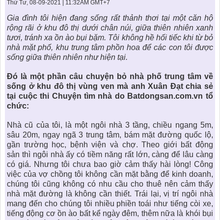
KHU ĐÔ THỊ BIỂN
THÀNH ĐÔNG VỚI XÃ HÔI
Thứ Tư, 08-09-2021 | 11:32AM GMT+7
BẮC
LIÊN HỆ
TIN TỨC CÔNG TY
THƯ VIỆN PHÁP LUẬT
Gia đình tôi hiện đang sống rất thảnh thơi tại một căn hộ
rộng rãi ở
khu đô thị
dưới chân núi, giữa thiên nhiên xanh
TIN TỨC TỔNG HỢP
LIÊN HỆ & GIẢI ĐÁP
tươi, tránh xa ồn ào bụi bặm. Tôi không hề hối tiếc khi từ bỏ
nhà mặt phố, khu trung tâm phồn hoa để các con tôi được
KIẾN TRÚC & PHONG THUỶ
sống giữa thiên nhiên như hiện tại.
Đó là một phần câu chuyện bỏ nhà phố trung tâm về
sống ở
khu đô thị vùng ven
mà anh Xuân Đạt chia sẻ
tại cuộc thi Chuyện tìm nhà do Batdongsan.com.vn tổ
chức:
Nhà cũ của tôi, là một ngôi nhà 3 tầng, chiều ngang 5m,
sâu 20m, ngay ngã 3 trung tâm, bám mặt đường quốc lộ,
gần trường học, bệnh viện và chợ. Theo giới
bất động
sản
thì ngôi nhà ấy có tiềm năng rất lớn, càng để lâu càng
có giá. Nhưng tôi chưa bao giờ cảm thấy hài lòng! Công
việc của vợ chồng tôi không cần mặt bằng để kinh doanh,
chúng tôi cũng không có nhu cầu cho thuê nên cảm thấy
nhà mặt đường là không cần thiết. Trái lại, vị trí ngôi nhà
mang đến cho chúng tôi nhiều phiền toái như tiếng còi xe,
tiếng động cơ ồn ào bất kể ngày đêm, thêm nữa là khói bụi