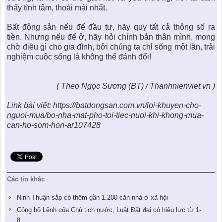
thấy tĩnh tâm, thoải mái nhất.
Bất động sản nếu để đầu tư, hãy quy tất cả thông số ra
tiền. Nhưng nếu để ở, hãy hỏi chính bản thân mình, mong
chờ điều gì cho gia đình, bởi chúng ta chỉ sống một lần, trải
nghiệm cuộc sống là không thể đánh đổi!
( Theo Ngọc Sương (BT) / Thanhnienviet.vn )
Link bài viết: https://batdongsan.com.vn/loi-khuyen-cho-
nguoi-mua/bo-nha-mat-pho-toi-tiec-nuoi-khi-khong-mua-
can-ho-som-hon-ar107428
Các tin khác
Ninh Thuận sắp có thêm gần 1.200 căn nhà ở xã hội
Công bố Lệnh của Chủ tịch nước, Luật Đất đai có hiệu lực từ 1-
8