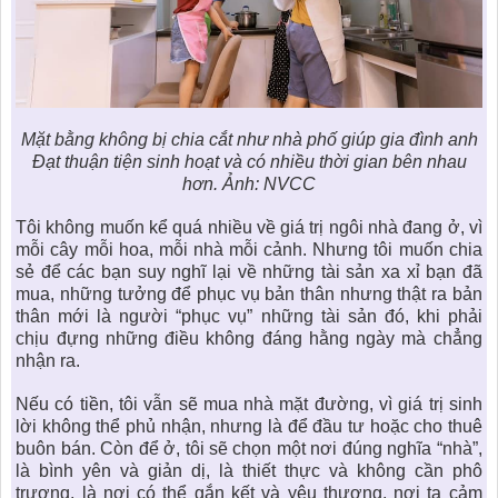
Mặt bằng không bị chia cắt như nhà phố giúp gia đình anh
Đạt thuận tiện sinh hoạt và có nhiều thời gian bên nhau
hơn. Ảnh: NVCC
Tôi không muốn kể quá nhiều về
giá trị ngôi nhà
đang ở, vì
mỗi cây mỗi hoa, mỗi nhà mỗi cảnh. Nhưng tôi muốn chia
sẻ để các bạn suy nghĩ lại về những tài sản xa xỉ bạn đã
mua, những tưởng để phục vụ bản thân nhưng thật ra bản
thân mới là người “phục vụ” những tài sản đó, khi phải
chịu đựng những điều không đáng hằng ngày mà chẳng
nhận ra.
Nếu có tiền, tôi vẫn sẽ mua nhà mặt đường, vì giá trị sinh
lời không thể phủ nhận, nhưng là để đầu tư hoặc cho thuê
buôn bán. Còn để ở, tôi sẽ chọn một nơi đúng nghĩa “nhà”,
là bình yên và giản dị, là thiết thực và không cần phô
trương, là nơi có thể gắn kết và yêu thương, nơi ta cảm