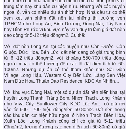
chọn hơn cho nhà đầu tư nếu muốn mua đất trong khu vực
trung tâm hay khu dân cư hiện hữu. Nhưng với các huyện
ngoại ô, vẫn có nhiều dự án thích hợp. Nhà đầu tư có thể
xem xét sản phẩm đất nền tại những thị trường ven
TP.HCM như Long An, Bình Dương, Đồng Nai, Tây Ninh
hay Bình Phước vì khu vực này vẫn duy trì tầm giá đất nền
dao động từ 5-12 triệu đồng/m2. Cụ thể:
Với đất nền Long An, tại các huyện như Cần Đước, Cần
Giuộc, Đức Hòa, Bến Lức, đất nền đang có giá trung bình
từ 6 -12 triệu đồng/m2, với khoảng 550-700 triệu đồng,
người mua có thể hướng đến các lô đất diện tích từ 60-
100m2. Những dự án có thể tham khảo như Sài Gòn
Village Long Hậu, Western City Bến Lức, Làng Sen Việt
Nam Đức Hòa, Thuận Đạo Residence, KDC An Nhiên…
Với khu vực Đồng Nai, một số
dự án đất nền
triển khai tại
huyện Long Thành, Trảng Bom, Nhơn Trạch, Long Khánh
như Viva City, Sunflower City, KDC Lộc An… có giá rơi
vào từ 600 - 700 triệu đồng/nền 50-80m2. Đất nền trong
các khu dân cư hiện hữu ngoại ô Nhơn Trạch, Biên Hòa,
Xuân Lộc, Long Khánh cũng chỉ có giá từ 5-11 triệu
đồng/m2, tương đương các nền diện tích 60-80m2 có giá