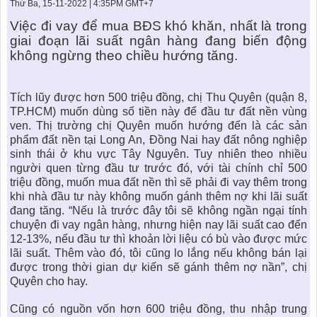
KHU ĐÔ THỊ BIỂN
THÀNH ĐÔNG VỚI XÃ HÔI
Thứ Ba, 15-11-2022 | 4:35PM GMT+7
BẮC
LIÊN HỆ
TIN TỨC CÔNG TY
THƯ VIỆN PHÁP LUẬT
Việc đi vay để
mua BĐS
khó khăn, nhất là trong
giai đoạn lãi suất ngân hàng đang biến động
TIN TỨC TỔNG HỢP
LIÊN HỆ & GIẢI ĐÁP
không ngừng theo chiều hướng tăng.
KIẾN TRÚC & PHONG THUỶ
Tích lũy được hơn 500 triệu đồng, chị Thu Quyên (quận 8,
TP.HCM) muốn dùng số tiền này để
đầu tư đất nền
vùng
ven. Thị trường chị Quyên muốn hướng đến là các sản
phẩm đất nền tại Long An, Đồng Nai hay đất nông nghiệp
sinh thái ở khu vực Tây Nguyên. Tuy nhiên theo nhiều
người quen từng đầu tư trước đó, với tài chính chỉ 500
triệu đồng, muốn mua đất nền thì sẽ phải đi vay thêm trong
khi nhà đầu tư này không muốn gánh thêm nợ khi lãi suất
đang tăng. “Nếu là trước đây tôi sẽ không ngần ngại tính
chuyện đi vay ngân hàng, nhưng hiện nay lãi suất cao đến
12-13%, nếu đầu tư thì khoản lời liệu có bù vào được mức
lãi suất. Thêm vào đó, tôi cũng lo lắng nếu không bán lại
được trong thời gian dự kiến sẽ gánh thêm nợ nần”, chị
Quyên cho hay.
Cũng có nguồn vốn hơn 600 triệu đồng, thu nhập trung