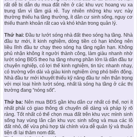
rất dễ bị dẫn dụ mua đất nền ở các khu vực hoang vu xa
trung tâm vì tầm giá rẻ. Tuy nhiên những khu vực này
thường thiếu hạ tầng thường, ít dân cư sinh sống, nguy cơ
thiếu thanh khoản rất cao và khó khăn trong quản lý.
Thứ hai:
Đầu tư lướt sóng nhà đất theo sóng hạ tầng. Nhà
đầu tư mới, ít kinh nghiệm, dòng tiền có hạn không nên
liều lĩnh đầu tư chạy theo sóng hạ tầng ngắn hạn. Không
phủ nhận không ít người thành công, làm giàu nhanh nhờ
lướt sóng BĐS theo hạ tầng nhưng phần lớn là dân đầu tư
chuyên nghiệp, có lợi thế kinh nghiệm, tin tức nhanh nhạy,
có trường vốn dài và giàu kinh nghiệm ứng phó biến động.
Nhà đầu tư mới khuyết thiếu kỹ năng đầu tư nên thận trọng
với mọi loại hình lướt sóng, nhất là sóng hạ tầng ở các thị
trường đang “nóng sốt”.
Thứ ba:
Nên
mua BĐS gần khu dân cư
nhất có thể, nơi ít
nhất phải có giao thông di chuyển dễ dàng và pháp lý rõ
ràng. Tốt nhất có thể chọn mua đất trên khu vực mình sinh
sống hay vùng lân cận khu vực sinh sống và mua các lô
đất nhỏ, để vừa phù hợp tài chính vừa dễ quản lý và thuận
tiện đi lại thăm nom đất.