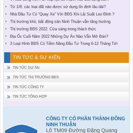
Từ 1/8, các loại đất nào được sử dụng ổn định lâu dài?
Nhà Đầu Tư Có “Quay Xe” Với BĐS Khi Lãi Suất Leo Đỉnh ?
Thị trường khó, bất động sản Ninh Thuận vẫn tăng trưởng
Thị trường BĐS 2022: Cửa sáng trong thách thức
Địa Ốc Cuối Năm 2022 Những Dự Án Nào Vẫn Mở Bán?
3 Loại Hình BĐS Có Tiềm Năng Đầu Tư Trong 6-12 Tháng Tới
TIN TỨC & SỰ KIỆN
TIN TỨC DỰ ÁN
TIN TỨC THỊ TRƯỜNG BĐS
TIN TỨC CÔNG TY
TIN TỨC TỔNG HỢP
CÔNG TY CỔ PHẦN THÀNH ĐÔNG
NINH THUẬN
Lô TM09 Đường Đặng Quang