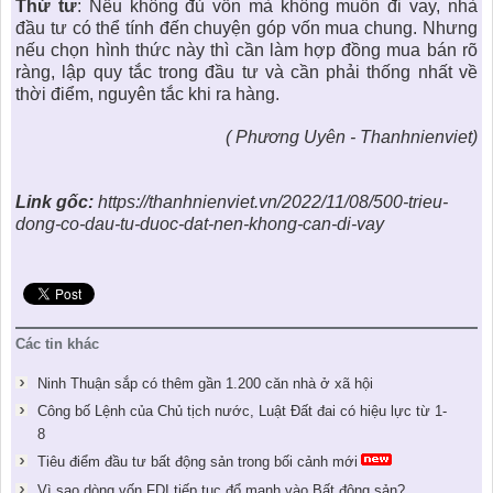
Thứ tư
: Nếu không đủ vốn mà không muốn đi vay, nhà
đầu tư có thể tính đến chuyện góp vốn mua chung. Nhưng
nếu chọn hình thức này thì cần làm hợp đồng mua bán rõ
ràng, lập quy tắc trong đầu tư và cần phải thống nhất về
thời điểm, nguyên tắc khi ra hàng.
( Phương Uyên - Thanhnienviet)
Link gốc:
https://thanhnienviet.vn/2022/11/08/500-trieu-
dong-co-dau-tu-duoc-dat-nen-khong-can-di-vay
Các tin khác
Ninh Thuận sắp có thêm gần 1.200 căn nhà ở xã hội
Công bố Lệnh của Chủ tịch nước, Luật Đất đai có hiệu lực từ 1-
8
Tiêu điểm đầu tư bất động sản trong bối cảnh mới
Vì sao dòng vốn FDI tiếp tục đổ mạnh vào Bất động sản?