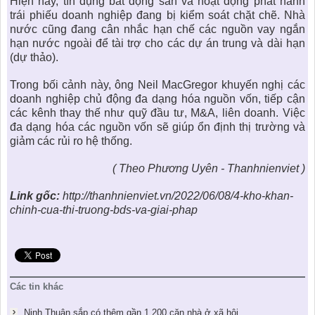
Hiện nay, tín dụng bất động sản và hoạt động phát hành
trái phiếu doanh nghiệp đang bị kiểm soát chặt chẽ. Nhà
nước cũng đang cân nhắc hạn chế các nguồn vay ngắn
hạn nước ngoài để tài trợ cho các dự án trung và dài hạn
(dự thảo).
Trong bối cảnh này, ông Neil MacGregor khuyến nghị các
doanh nghiệp chủ động đa dạng hóa nguồn vốn, tiếp cận
các kênh thay thế như quỹ đầu tư, M&A, liên doanh. Việc
đa dạng hóa các nguồn vốn sẽ giúp ổn định thị trường và
giảm các rủi ro hệ thống.
( Theo Phương Uyên - Thanhnienviet )
Link gốc:
http://thanhnienviet.vn/2022/06/08/4-kho-khan-
chinh-cua-thi-truong-bds-va-giai-phap
Các tin khác
Ninh Thuận sắp có thêm gần 1.200 căn nhà ở xã hội