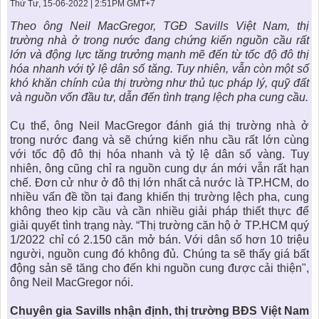
KHU ĐÔ THỊ BIỂN
THÀNH ĐÔNG VỚI XÃ HÔI
Thứ Tư, 15-06-2022 | 2:51PM GMT+7
BẮC
LIÊN HỆ
TIN TỨC CÔNG TY
THƯ VIỆN PHÁP LUẬT
Theo ông Neil MacGregor, TGĐ Savills Việt Nam,
thị
trường nhà ở
trong nước đang chứng kiến nguồn cầu rất
TIN TỨC TỔNG HỢP
LIÊN HỆ & GIẢI ĐÁP
lớn và động lực tăng trưởng mạnh mẽ đến từ tốc độ đô thị
hóa nhanh với tỷ lệ dân số tăng. Tuy nhiên, vẫn còn một số
KIẾN TRÚC & PHONG THUỶ
khó khăn chính của thị trường như thủ tục pháp lý, quỹ đất
và nguồn vốn đầu tư, dẫn đến tình trạng lệch pha cung cầu.
Cụ thể, ông Neil MacGregor đánh giá thị trường nhà ở
trong nước đang và sẽ chứng kiến nhu cầu rất lớn cùng
với tốc độ đô thị hóa nhanh và tỷ lệ dân số vàng. Tuy
nhiên, ông cũng chỉ ra nguồn cung dự án mới vẫn rất hạn
chế. Đơn cử như ở đô thị lớn nhất cả nước là TP.HCM, do
nhiều vấn đề tồn tại đang khiến thị trường lệch pha, cung
không theo kịp cầu và cần nhiều giải pháp thiết thực để
giải quyết tình trạng này. “Thị trường căn hộ ở TP.HCM quý
1/2022 chỉ có 2.150 căn mở bán. Với dân số hơn 10 triệu
người, nguồn cung đó không đủ. Chúng ta sẽ thấy giá bất
động sản sẽ tăng cho đến khi nguồn cung được cải thiện",
ông Neil MacGregor nói.
Chuyên gia Savills nhận định,
thị trường BĐS Việt Nam