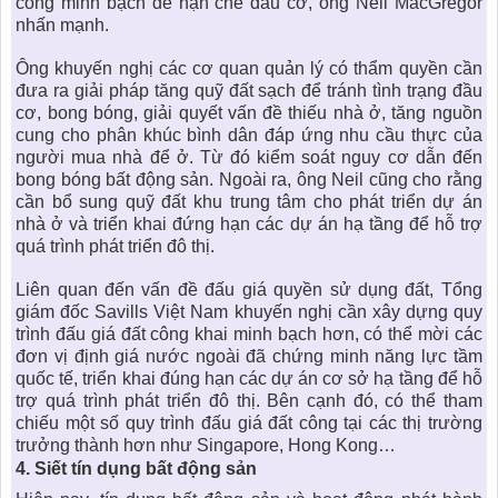
công minh bạch để hạn chế đầu cơ, ông Neil MacGregor
nhấn mạnh.
Ông khuyến nghị các cơ quan quản lý có thẩm quyền cần
đưa ra giải pháp tăng quỹ đất sạch để tránh tình trạng đầu
cơ, bong bóng, giải quyết vấn đề thiếu nhà ở, tăng nguồn
cung cho phân khúc bình dân đáp ứng nhu cầu thực của
người mua nhà để ở. Từ đó kiểm soát nguy cơ dẫn đến
bong bóng bất động sản. Ngoài ra, ông Neil cũng cho rằng
cần bổ sung quỹ đất khu trung tâm cho phát triển dự án
nhà ở và triển khai đứng hạn các dự án hạ tầng để hỗ trợ
quá trình phát triển đô thị.
Liên quan đến vấn đề đấu giá quyền sử dụng đất, Tổng
giám đốc Savills Việt Nam khuyến nghị cần xây dựng quy
trình đấu giá đất công khai minh bạch hơn, có thể mời các
đơn vị định giá nước ngoài đã chứng minh năng lực tầm
quốc tế, triển khai đúng hạn các dự án cơ sở hạ tầng để hỗ
trợ quá trình phát triển đô thị. Bên cạnh đó, có thể tham
chiếu một số quy trình đấu giá đất công tại các thị trường
trưởng thành hơn như Singapore, Hong Kong…
4.
Siết tín dụng bất động sản