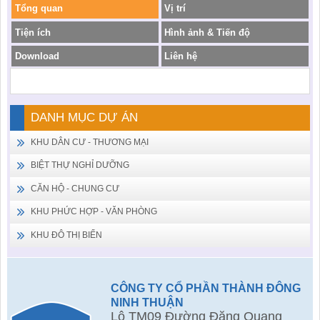
Tổng quan
Vị trí
Tiện ích
Hình ảnh & Tiến độ
Download
Liên hệ
DANH MỤC DỰ ÁN
KHU DÂN CƯ - THƯƠNG MẠI
BIỆT THỰ NGHỈ DƯỠNG
CĂN HỘ - CHUNG CƯ
KHU PHỨC HỢP - VĂN PHÒNG
KHU ĐÔ THỊ BIỂN
CÔNG TY CỔ PHẦN THÀNH ĐÔNG
NINH THUẬN
Lô TM09 Đường Đặng Quang